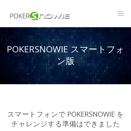
Toggl
naviga
POKERSNOWIE スマートフォ
ン版
スマートフォンで POKERSNOWIE を
チャレンジする準備はできました